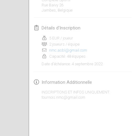
23 janv. 2022
|
Japon
Rue Baivy
26
Jambes
,
Belgique
février 2022
Détails d'Inscription
MS v MÖLKPARKURU
4 févr. 2022
|
République tchèque
5 EUR / joueur
2 joueurs / équipe
ANNULÉ
nmc.asbl@gmail.com
TangoMölkky
Capacité: 48 équipes
5 févr. 2022
|
Finlande
4 septembre 2022
Date d'échéance
:
Kohti Kisoja
12 févr. 2022
|
Finlande
Information Additionnelle
INSCRIPTIONS ET INFOS UNIQUEMENT:
Yamagata Tournament
tournois.nmc@gmail.com
13 févr. 2022
|
Japon
West Indiv Cup
19 févr. 2022
|
France