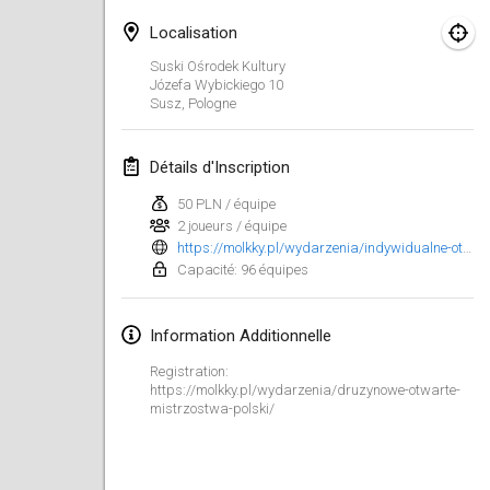
23 janv. 2022
|
Japon
Localisation
février 2022
Suski Ośrodek Kultury
Józefa Wybickiego
10
Susz
,
Pologne
MS v MÖLKPARKURU
4 févr. 2022
|
République tchèque
Détails d'Inscription
ANNULÉ
TangoMölkky
50 PLN / équipe
5 févr. 2022
|
Finlande
2 joueurs / équipe
https://molkky.pl/wydarzenia/indywidualne-otwarte-mistrzostwa-polski/
Kohti Kisoja
Capacité: 96 équipes
12 févr. 2022
|
Finlande
Information Additionnelle
Yamagata Tournament
Registration:
13 févr. 2022
|
Japon
https://molkky.pl/wydarzenia/druzynowe-otwarte-
mistrzostwa-polski/
West Indiv Cup
19 févr. 2022
|
France