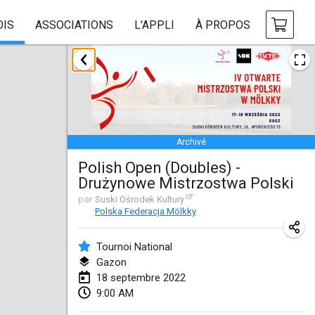
OIS
ASSOCIATIONS
L'APPLI
À PROPOS
janvier 2022
ANNULÉ
Tournoi Mixte ASPTTOM
22 janv. 2022
|
France
Archivé
KKS Halli Duppeli
Polish Open (Doubles) -
22 janv. 2022
|
Finlande
Drużynowe Mistrzostwa Polski
Mölkky Tournament - Doubles
par
Suski Ośrodek Kultury
Polska Federacja Mölkky
22 janv. 2022
|
Japon
Tournoi National
Suomelan Mölkky-open
Gazon
22 janv. 2022
|
Espagne
18 septembre 2022
9:00 AM
The Mölkky Tournament 2nd