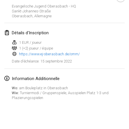
23 janv. 2022
|
Japon
Evangelische Jugend Oberasbach - HQ
Sankt-Johannes-Straße
Oberasbach
,
Allemagne
février 2022
MS v MÖLKPARKURU
Détails d'Inscription
4 févr. 2022
|
République tchèque
1 EUR / joueur
ANNULÉ
1 (+2) joueur / équipe
TangoMölkky
https://www.ej-oberasbach.de/omm/
5 févr. 2022
|
Finlande
15 septembre 2022
Date d'échéance
:
Kohti Kisoja
12 févr. 2022
|
Finlande
Information Additionnelle
Wo:
am Bouleplatz in Oberasbach
Yamagata Tournament
Wie:
Turniermodi / Gruppenspiele, Ausspielen Platz 1-3 und
Plazierungsspielen
13 févr. 2022
|
Japon
West Indiv Cup
Afficher la liste
19 févr. 2022
|
France
Montrant
285
tournois
Maintenu par
Mölkk Your World