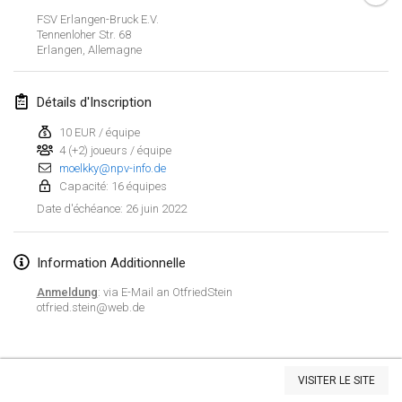
23 janv. 2022
|
Japon
FSV Erlangen-Bruck E.V.
Tennenloher Str. 68
Erlangen
,
Allemagne
février 2022
MS v MÖLKPARKURU
Détails d'Inscription
4 févr. 2022
|
République tchèque
10 EUR / équipe
ANNULÉ
4 (+2) joueurs / équipe
TangoMölkky
moelkky@npv-info.de
5 févr. 2022
|
Finlande
Capacité: 16 équipes
26 juin 2022
Date d'échéance
:
Kohti Kisoja
12 févr. 2022
|
Finlande
Information Additionnelle
Yamagata Tournament
Anmeldung
: via E-Mail an OtfriedStein
13 févr. 2022
|
Japon
otfried.stein@web.de
West Indiv Cup
Afficher la liste
19 févr. 2022
|
France
VISITER LE SITE
Montrant
285
tournois
Maintenu par
Mölkk Your World