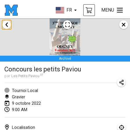
FR
MENU
janvier 2022
ANNULÉ
Tournoi Mixte ASPTTOM
22 janv. 2022
|
France
Archivé
KKS Halli Duppeli
Concours les petits Paviou
22 janv. 2022
|
Finlande
par
Les Petits Paviou
Mölkky Tournament - Doubles
22 janv. 2022
|
Japon
Tournoi Local
Gravier
Suomelan Mölkky-open
9 octobre 2022
9:00 AM
22 janv. 2022
|
Espagne
The Mölkky Tournament 2nd
Localisation