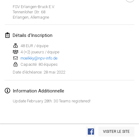
23 janv. 2022
|
Japon
FSV Erlangen-Bruck E.V.
Tennenloher Str. 68
Erlangen
,
Allemagne
février 2022
MS v MÖLKPARKURU
Détails d'Inscription
4 févr. 2022
|
République tchèque
48 EUR / équipe
ANNULÉ
4 (+2) joueurs / équipe
TangoMölkky
moelkky@npv-info.de
5 févr. 2022
|
Finlande
Capacité: 80 équipes
28 mai 2022
Date d'échéance
:
Kohti Kisoja
12 févr. 2022
|
Finlande
Information Additionnelle
Yamagata Tournament
Update February 28th: 30 Teams registered!
13 févr. 2022
|
Japon
West Indiv Cup
Afficher la liste
19 févr. 2022
|
France
VISITER LE SITE
Montrant
285
tournois
Maintenu par
Mölkk Your World