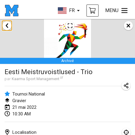
FR
MENU
janvier 2022
ANNULÉ
Tournoi Mixte ASPTTOM
22 janv. 2022
|
France
Archivé
KKS Halli Duppeli
Eesti Meistruvoistlused - Trio
22 janv. 2022
|
Finlande
par
Kaarma Sport Management
Mölkky Tournament - Doubles
22 janv. 2022
|
Japon
Tournoi National
Gravier
Suomelan Mölkky-open
21 mai 2022
10:30 AM
22 janv. 2022
|
Espagne
The Mölkky Tournament 2nd
Localisation