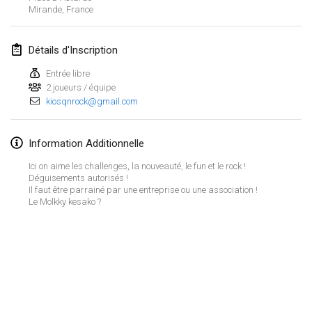
23 janv. 2022
|
Japon
Mirande
,
France
février 2022
Détails d'Inscription
MS v MÖLKPARKURU
Entrée libre
4 févr. 2022
|
République tchèque
2 joueurs / équipe
kiosqnrock@gmail.com
ANNULÉ
TangoMölkky
5 févr. 2022
|
Finlande
Information Additionnelle
Ici on aime les challenges, la nouveauté, le fun et le rock !
Kohti Kisoja
Déguisements autorisés !
12 févr. 2022
|
Finlande
Il faut être parrainé par une entreprise ou une association !
Le Molkky kesako ?
Yamagata Tournament
13 févr. 2022
|
Japon
West Indiv Cup
Afficher la liste
19 févr. 2022
|
France
Montrant
285
tournois
Maintenu par
Mölkk Your World