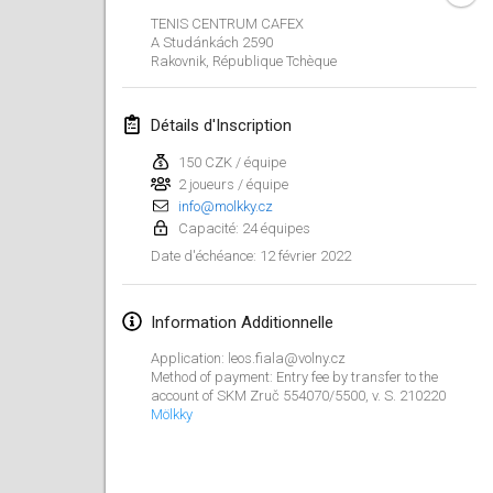
23 janv. 2022
|
Japon
TENIS CENTRUM CAFEX
A Studánkách 2590
Rakovnik
,
République Tchèque
février 2022
MS v MÖLKPARKURU
Détails d'Inscription
4 févr. 2022
|
République tchèque
150 CZK / équipe
ANNULÉ
2 joueurs / équipe
TangoMölkky
info@molkky.cz
5 févr. 2022
|
Finlande
Capacité: 24 équipes
12 février 2022
Date d'échéance
:
Kohti Kisoja
12 févr. 2022
|
Finlande
Information Additionnelle
Yamagata Tournament
Application: leos.fiala@volny.cz
13 févr. 2022
|
Japon
Method of payment: Entry fee by transfer to the
account of SKM Zruč 554070/5500, v. S. 210220
Mölkky
West Indiv Cup
19 févr. 2022
|
France