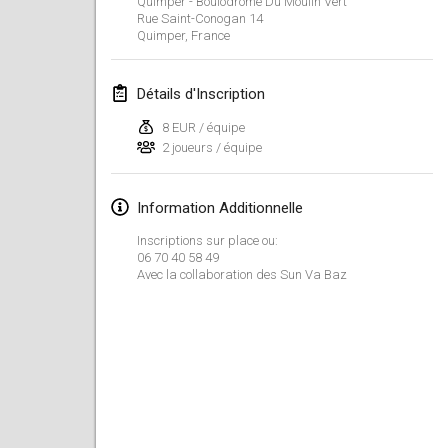
Quimper - Boulodrome Du Moulin Vert
23 janv. 2022
|
Japon
Rue Saint-Conogan
14
Quimper
,
France
février 2022
Détails d'Inscription
MS v MÖLKPARKURU
4 févr. 2022
|
République tchèque
8 EUR / équipe
2 joueurs / équipe
ANNULÉ
TangoMölkky
5 févr. 2022
|
Finlande
Information Additionnelle
Inscriptions sur place ou:
Kohti Kisoja
06 70 40 58 49
12 févr. 2022
|
Finlande
Avec la collaboration des Sun Va Baz
Yamagata Tournament
13 févr. 2022
|
Japon
West Indiv Cup
19 févr. 2022
|
France