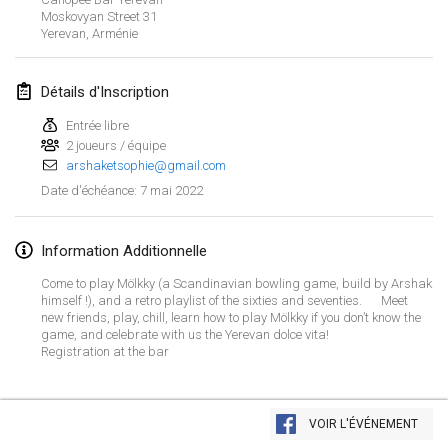
23 janv. 2022
|
Japon
Moskovyan Street
31
Yerevan
,
Arménie
février 2022
Détails d'Inscription
MS v MÖLKPARKURU
4 févr. 2022
|
République tchèque
Entrée libre
2 joueurs / équipe
ANNULÉ
arshaketsophie@gmail.com
TangoMölkky
7 mai 2022
Date d'échéance
:
5 févr. 2022
|
Finlande
Kohti Kisoja
Information Additionnelle
12 févr. 2022
|
Finlande
Come to play Mölkky (a Scandinavian bowling game, build by Arshak
himself !), and a retro playlist of the sixties and seventies. Meet
Yamagata Tournament
new friends, play, chill, learn how to play Mölkky if you don’t know the
game, and celebrate with us the Yerevan dolce vita!
13 févr. 2022
|
Japon
Registration at the bar
West Indiv Cup
Afficher la liste
19 févr. 2022
|
France
VOIR L'ÉVÉNEMENT
Montrant
285
tournois
Maintenu par
Mölkk Your World