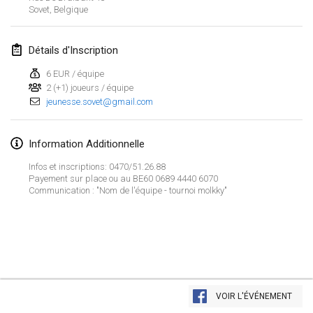
23 janv. 2022
|
Japon
Sovet
,
Belgique
février 2022
Détails d'Inscription
MS v MÖLKPARKURU
6 EUR / équipe
4 févr. 2022
|
République tchèque
2 (+1) joueurs / équipe
jeunesse.sovet@gmail.com
ANNULÉ
TangoMölkky
5 févr. 2022
|
Finlande
Information Additionnelle
Infos et inscriptions: 0470/51.26.88
Kohti Kisoja
Payement sur place ou au BE60 0689 4440 6070
12 févr. 2022
|
Finlande
Communication : "Nom de l'équipe - tournoi molkky"
Yamagata Tournament
13 févr. 2022
|
Japon
West Indiv Cup
Afficher la liste
19 févr. 2022
|
France
VOIR L'ÉVÉNEMENT
Montrant
285
tournois
Maintenu par
Mölkk Your World