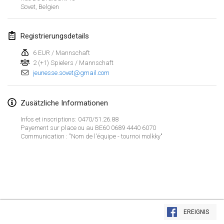
23. Jan. 2022
|
Japan
Sovet
,
Belgien
Februar 2022
Registrierungsdetails
MS v MÖLKPARKURU
6 EUR / Mannschaft
4. Feb. 2022
|
Tschechische Republik
2 (+1) Spielers / Mannschaft
jeunesse.sovet@gmail.com
ABGESAGT
TangoMölkky
5. Feb. 2022
|
Finnland
Zusätzliche Informationen
Infos et inscriptions: 0470/51.26.88
Kohti Kisoja
Payement sur place ou au BE60 0689 4440 6070
12. Feb. 2022
|
Finnland
Communication : "Nom de l'équipe - tournoi molkky"
Yamagata Tournament
13. Feb. 2022
|
Japan
West Indiv Cup
Liste anzeigen
19. Feb. 2022
|
Frankreich
EREIGNIS
285
Turnieren angezeigt
Kuratiert von
Mölkk Your World