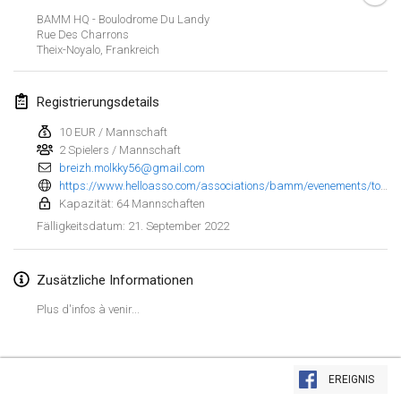
23. Jan. 2022
|
Japan
BAMM HQ - Boulodrome Du Landy
Rue Des Charrons
Theix-Noyalo
,
Frankreich
Februar 2022
MS v MÖLKPARKURU
Registrierungsdetails
4. Feb. 2022
|
Tschechische Republik
10 EUR / Mannschaft
ABGESAGT
2 Spielers / Mannschaft
TangoMölkky
breizh.molkky56@gmail.com
5. Feb. 2022
|
Finnland
https://www.helloasso.com/associations/bamm/evenements/tournoi-de-molkky-du-golfe-du-morbihan-1?fbclid=IwAR3vl6g2vtUtJzxbt-kZ_NK40I-v4utxm8zvuoG43hXxYWglp3cLufqNOvk
Kapazität: 64 Mannschaften
Kohti Kisoja
21. September 2022
Fälligkeitsdatum
:
12. Feb. 2022
|
Finnland
Zusätzliche Informationen
Yamagata Tournament
13. Feb. 2022
|
Japan
Plus d'infos à venir...
West Indiv Cup
Liste anzeigen
19. Feb. 2022
|
Frankreich
EREIGNIS
285
Turnieren angezeigt
Kuratiert von
Mölkk Your World