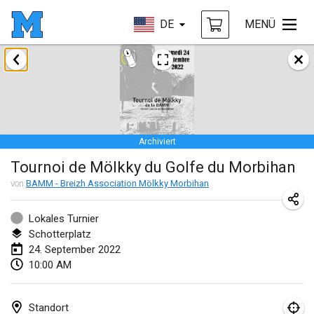
DE
MENÜ
Januar 2022
ABGESAGT
Tournoi Mixte ASPTTOM
22. Jan. 2022
|
Frankreich
Archiviert
KKS Halli Duppeli
Tournoi de Mölkky du Golfe du Morbihan
22. Jan. 2022
|
Finnland
von
BAMM - Breizh Association Mölkky Morbihan
Mölkky Tournament - Doubles
22. Jan. 2022
|
Japan
Lokales Turnier
Schotterplatz
Suomelan Mölkky-open
24. September 2022
10:00 AM
22. Jan. 2022
|
Spanien
The Mölkky Tournament 2nd
Standort