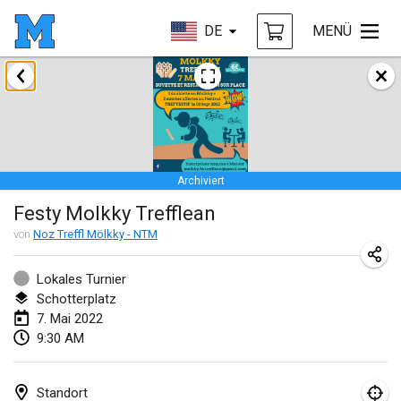
DE
MENÜ
Januar 2022
ABGESAGT
Tournoi Mixte ASPTTOM
22. Jan. 2022
|
Frankreich
Archiviert
KKS Halli Duppeli
Festy Molkky Trefflean
22. Jan. 2022
|
Finnland
von
Noz Treffl Mölkky - NTM
Mölkky Tournament - Doubles
22. Jan. 2022
|
Japan
Lokales Turnier
Schotterplatz
Suomelan Mölkky-open
7. Mai 2022
9:30 AM
22. Jan. 2022
|
Spanien
The Mölkky Tournament 2nd
Standort