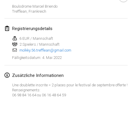
23. Jan. 2022
|
Japan
Boulodrome Marcel Briendo
Trefflean
,
Frankreich
Februar 2022
Registrierungsdetails
MS v MÖLKPARKURU
4. Feb. 2022
|
Tschechische Republik
6 EUR / Mannschaft
2 Spielers / Mannschaft
ABGESAGT
molkky.56.trefflean@gmail.com
TangoMölkky
4. Mai 2022
Fälligkeitsdatum
:
5. Feb. 2022
|
Finnland
Kohti Kisoja
Zusätzliche Informationen
12. Feb. 2022
|
Finnland
Une doublette inscrite = 2 places pour le festival de septembre offerte !
Renseignements:
Yamagata Tournament
06 98 84 16 64 ou 06 16 48 64 59
13. Feb. 2022
|
Japan
West Indiv Cup
Liste anzeigen
19. Feb. 2022
|
Frankreich
285
Turnieren angezeigt
Kuratiert von
Mölkk Your World