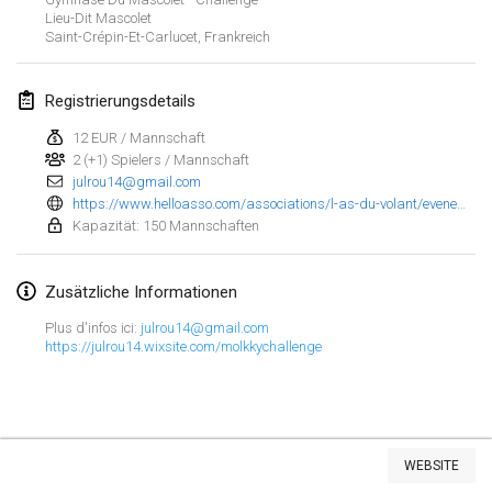
23. Jan. 2022
|
Japan
Lieu-Dit Mascolet
Saint-Crépin-Et-Carlucet
,
Frankreich
Februar 2022
Registrierungsdetails
MS v MÖLKPARKURU
4. Feb. 2022
|
Tschechische Republik
12 EUR / Mannschaft
2 (+1) Spielers / Mannschaft
ABGESAGT
julrou14@gmail.com
TangoMölkky
https://www.helloasso.com/associations/l-as-du-volant/evenements/2eme-molkky-challenge?fbclid=IwAR2KI8Nbe3qJ4bXIkft70ynd-2MGO5-QPE9yh5N13wRCbK6SFAeEMdl4avg
5. Feb. 2022
|
Finnland
Kapazität: 150 Mannschaften
Kohti Kisoja
Zusätzliche Informationen
12. Feb. 2022
|
Finnland
Plus d'infos ici:
julrou14@gmail.com
https://julrou14.wixsite.com/molkkychallenge
Yamagata Tournament
13. Feb. 2022
|
Japan
West Indiv Cup
Liste anzeigen
19. Feb. 2022
|
Frankreich
WEBSITE
285
Turnieren angezeigt
Kuratiert von
Mölkk Your World