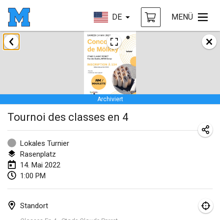
DE
MENÜ
Januar 2022
ABGESAGT
Tournoi Mixte ASPTTOM
22. Jan. 2022
|
Frankreich
Archiviert
KKS Halli Duppeli
Tournoi des classes en 4
22. Jan. 2022
|
Finnland
Mölkky Tournament - Doubles
Lokales Turnier
22. Jan. 2022
|
Japan
Rasenplatz
14. Mai 2022
Suomelan Mölkky-open
1:00 PM
22. Jan. 2022
|
Spanien
Standort
The Mölkky Tournament 2nd