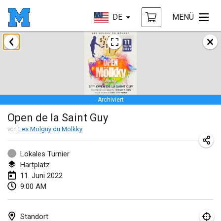
DE
MENÜ
Januar 2022
ABGESAGT
Tournoi Mixte ASPTTOM
22. Jan. 2022
|
Frankreich
Archiviert
KKS Halli Duppeli
Open de la Saint Guy
22. Jan. 2022
|
Finnland
von
Les Molguy du Mölkky
Mölkky Tournament - Doubles
22. Jan. 2022
|
Japan
Lokales Turnier
Hartplatz
Suomelan Mölkky-open
11. Juni 2022
9:00 AM
22. Jan. 2022
|
Spanien
The Mölkky Tournament 2nd
Standort