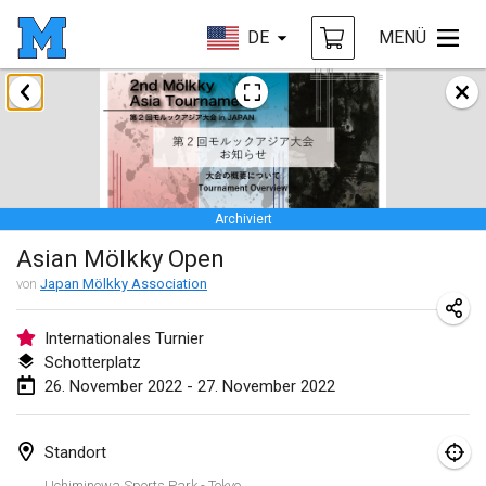
DE
MENÜ
Januar 2022
ABGESAGT
Tournoi Mixte ASPTTOM
22. Jan. 2022
|
Frankreich
Archiviert
KKS Halli Duppeli
Asian Mölkky Open
22. Jan. 2022
|
Finnland
von
Japan Mölkky Association
Mölkky Tournament - Doubles
22. Jan. 2022
|
Japan
Internationales Turnier
Schotterplatz
Suomelan Mölkky-open
26. November 2022 - 27. November 2022
22. Jan. 2022
|
Spanien
Standort
The Mölkky Tournament 2nd
Uchiminowa Sports Park - Tokyo