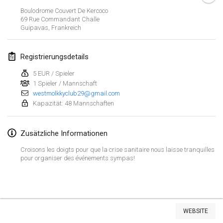
23. Jan. 2022
|
Japan
Boulodrome Couvert De Kercoco
69 Rue Commandant Challe
Guipavas
,
Frankreich
Februar 2022
MS v MÖLKPARKURU
Registrierungsdetails
4. Feb. 2022
|
Tschechische Republik
5 EUR / Spieler
ABGESAGT
1 Spieler / Mannschaft
TangoMölkky
westmolkkyclub29@gmail.com
5. Feb. 2022
|
Finnland
Kapazität: 48 Mannschaften
Kohti Kisoja
Zusätzliche Informationen
12. Feb. 2022
|
Finnland
Croisons les doigts pour que la crise sanitaire nous laisse tranquilles
Yamagata Tournament
pour organiser des événements sympas!
13. Feb. 2022
|
Japan
West Indiv Cup
Liste anzeigen
19. Feb. 2022
|
Frankreich
WEBSITE
285
Turnieren angezeigt
Kuratiert von
Mölkk Your World