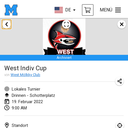
DE
MENÜ
Januar 2022
ABGESAGT
Tournoi Mixte ASPTTOM
22. Jan. 2022
|
Frankreich
Archiviert
KKS Halli Duppeli
West Indiv Cup
22. Jan. 2022
|
Finnland
von
West Mölkky Club
Mölkky Tournament - Doubles
22. Jan. 2022
|
Japan
Lokales Turnier
Drinnen - Schotterplatz
Suomelan Mölkky-open
19. Februar 2022
9:00 AM
22. Jan. 2022
|
Spanien
The Mölkky Tournament 2nd
Standort