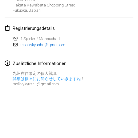
23. Jan. 2022
|
Japan
Hakata Kawabata Shopping Street
Fukuoka
,
Japan
Februar 2022
Registrierungsdetails
MS v MÖLKPARKURU
4. Feb. 2022
|
Tschechische Republik
1 Spieler / Mannschaft
molkkykyushu@gmail.com
ABGESAGT
TangoMölkky
5. Feb. 2022
|
Finnland
Zusätzliche Informationen
九州在住限定の個人戦🙋‍♂️
Kohti Kisoja
詳細は徐々にお知らせしていきますね
！
12. Feb. 2022
|
Finnland
molkkykyushu@gmail.com
Yamagata Tournament
13. Feb. 2022
|
Japan
West Indiv Cup
Liste anzeigen
19. Feb. 2022
|
Frankreich
285
Turnieren angezeigt
Kuratiert von
Mölkk Your World