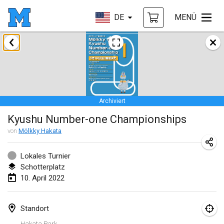
DE
MENÜ
Januar 2022
ABGESAGT
Tournoi Mixte ASPTTOM
22. Jan. 2022
|
Frankreich
Archiviert
KKS Halli Duppeli
Kyushu Number-one Championships
22. Jan. 2022
|
Finnland
von
Mölkky Hakata
Mölkky Tournament - Doubles
22. Jan. 2022
|
Japan
Lokales Turnier
Schotterplatz
Suomelan Mölkky-open
10. April 2022
22. Jan. 2022
|
Spanien
Standort
The Mölkky Tournament 2nd
Hakata Park