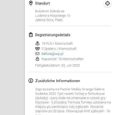
23. Jan. 2022
|
Japan
Standort
Bulodrom Zabobrze
Februar 2022
Ludomira Różyckiego
10
Jelenia Góra
,
Polen
MS v MÖLKPARKURU
4. Feb. 2022
|
Tschechische Republik
Registrierungsdetails
ABGESAGT
10 PLN / Mannschaft
TangoMölkky
2 Spielers / Mannschaft
5. Feb. 2022
|
Finnland
tkkforle@wp.pl
Kapazität: 16 Mannschaften
Kohti Kisoja
30. Juli 2022
Fälligkeitsdatum
:
12. Feb. 2022
|
Finnland
Zusätzliche Informationen
Yamagata Tournament
13. Feb. 2022
|
Japan
Zapraszamy na Puchar Molkky Orange Galeria
Sudecka 2022. Tym razem Turniej w formule par
(dublety) - pary stałe nie zmieniane w czasie gry.
West Indiv Cup
Wpisowe - 5 zł/osoba. Formuła Turnieju ustalana na
19. Feb. 2022
|
Frankreich
miejscu po zamknięciu listy zgłoszeń. Otwarcie
zapisów po 23 lipca. Obowiązuje limit zgłoszeń - 16