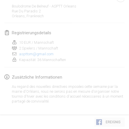
23. Jan. 2022
|
Japan
Boulodrome De Belneuf - ASPTT Orleans
Rue Du Paradis
2
Orleans
,
Frankreich
Februar 2022
MS v MÖLKPARKURU
Registrierungsdetails
4. Feb. 2022
|
Tschechische Republik
10 EUR / Mannschaft
ABGESAGT
2 Spielers / Mannschaft
TangoMölkky
aspttom@gmail.com
5. Feb. 2022
|
Finnland
Kapazität: 36 Mannschaften
Kohti Kisoja
Zusätzliche Informationen
12. Feb. 2022
|
Finnland
Au regard des nouvelles directives imposées cette semaine par la
Yamagata Tournament
mairie d'Orléans, nous ne serons pas en mesure d'organiser notre
tournoi d'hiver avec les conditions d'accueil nécessaires à un moment
13. Feb. 2022
|
Japan
partagé de convivialité.
West Indiv Cup
Liste anzeigen
19. Feb. 2022
|
Frankreich
EREIGNIS
285
Turnieren angezeigt
Kuratiert von
Mölkk Your World