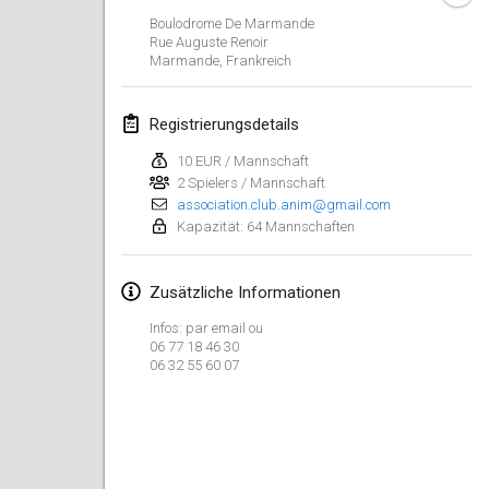
23. Jan. 2022
|
Japan
Boulodrome De Marmande
Rue Auguste Renoir
Marmande
,
Frankreich
Februar 2022
MS v MÖLKPARKURU
Registrierungsdetails
4. Feb. 2022
|
Tschechische Republik
10 EUR / Mannschaft
ABGESAGT
2 Spielers / Mannschaft
TangoMölkky
association.club.anim@gmail.com
5. Feb. 2022
|
Finnland
Kapazität: 64 Mannschaften
Kohti Kisoja
Zusätzliche Informationen
12. Feb. 2022
|
Finnland
Infos: par email ou
Yamagata Tournament
06 77 18 46 30
06 32 55 60 07
13. Feb. 2022
|
Japan
West Indiv Cup
19. Feb. 2022
|
Frankreich