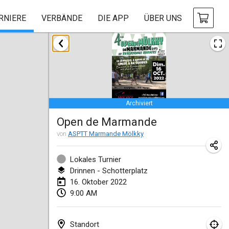
RNIERE
VERBÄNDE
DIE APP
ÜBER UNS
Januar 2022
ABGESAGT
Tournoi Mixte ASPTTOM
22. Jan. 2022
|
Frankreich
Archiviert
KKS Halli Duppeli
Open de Marmande
22. Jan. 2022
|
Finnland
von
ASPTT Marmande Mölkky
Mölkky Tournament - Doubles
22. Jan. 2022
|
Japan
Lokales Turnier
Drinnen - Schotterplatz
Suomelan Mölkky-open
16. Oktober 2022
9:00 AM
22. Jan. 2022
|
Spanien
The Mölkky Tournament 2nd
Standort