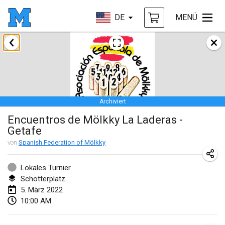
DE
MENÜ
Januar 2022
ABGESAGT
Tournoi Mixte ASPTTOM
22. Jan. 2022
|
Frankreich
Archiviert
KKS Halli Duppeli
Encuentros de Mölkky La Laderas -
22. Jan. 2022
|
Finnland
Getafe
Mölkky Tournament - Doubles
von
Spanish Federation of Mölkky
22. Jan. 2022
|
Japan
Lokales Turnier
Suomelan Mölkky-open
Schotterplatz
5. März 2022
22. Jan. 2022
|
Spanien
10:00 AM
The Mölkky Tournament 2nd