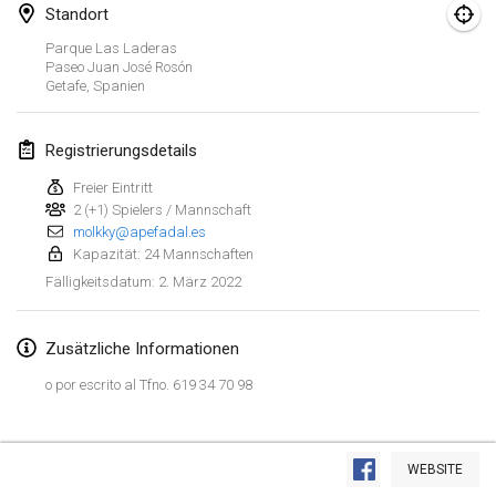
23. Jan. 2022
|
Japan
Standort
Parque Las Laderas
Februar 2022
Paseo Juan José Rosón
Getafe
,
Spanien
MS v MÖLKPARKURU
4. Feb. 2022
|
Tschechische Republik
Registrierungsdetails
ABGESAGT
Freier Eintritt
TangoMölkky
2 (+1) Spielers / Mannschaft
5. Feb. 2022
|
Finnland
molkky@apefadal.es
Kapazität: 24 Mannschaften
Kohti Kisoja
2. März 2022
Fälligkeitsdatum
:
12. Feb. 2022
|
Finnland
Zusätzliche Informationen
Yamagata Tournament
13. Feb. 2022
|
Japan
o por escrito al Tfno. 619 34 70 98
West Indiv Cup
Liste anzeigen
19. Feb. 2022
|
Frankreich
WEBSITE
285
Turnieren angezeigt
Kuratiert von
Mölkk Your World