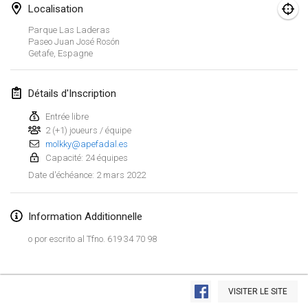
23 janv. 2022
|
Japon
Localisation
Parque Las Laderas
février 2022
Paseo Juan José Rosón
Getafe
,
Espagne
MS v MÖLKPARKURU
4 févr. 2022
|
République tchèque
Détails d'Inscription
ANNULÉ
Entrée libre
TangoMölkky
2 (+1) joueurs / équipe
5 févr. 2022
|
Finlande
molkky@apefadal.es
Capacité: 24 équipes
Kohti Kisoja
2 mars 2022
Date d'échéance
:
12 févr. 2022
|
Finlande
Information Additionnelle
Yamagata Tournament
13 févr. 2022
|
Japon
o por escrito al Tfno. 619 34 70 98
West Indiv Cup
Afficher la liste
19 févr. 2022
|
France
VISITER LE SITE
Montrant
285
tournois
Maintenu par
Mölkk Your World