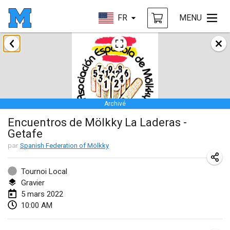
FR
MENU
janvier 2022
ANNULÉ
Tournoi Mixte ASPTTOM
22 janv. 2022
|
France
Archivé
KKS Halli Duppeli
Encuentros de Mölkky La Laderas -
22 janv. 2022
|
Finlande
Getafe
Mölkky Tournament - Doubles
par
Spanish Federation of Mölkky
22 janv. 2022
|
Japon
Tournoi Local
Suomelan Mölkky-open
Gravier
5 mars 2022
22 janv. 2022
|
Espagne
10:00 AM
The Mölkky Tournament 2nd