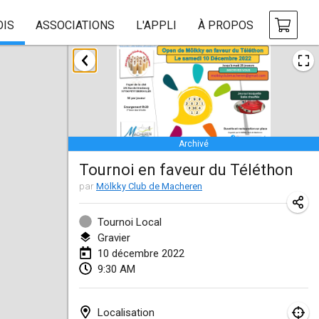
OIS
ASSOCIATIONS
L'APPLI
À PROPOS
janvier 2022
ANNULÉ
Tournoi Mixte ASPTTOM
22 janv. 2022
|
France
Archivé
KKS Halli Duppeli
Tournoi en faveur du Téléthon
22 janv. 2022
|
Finlande
par
Mölkky Club de Macheren
Mölkky Tournament - Doubles
22 janv. 2022
|
Japon
Tournoi Local
Gravier
Suomelan Mölkky-open
10 décembre 2022
9:30 AM
22 janv. 2022
|
Espagne
The Mölkky Tournament 2nd
Localisation