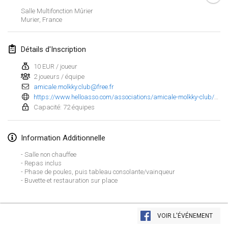
23 janv. 2022
|
Japon
Salle Multifonction Mûrier
Murier
,
France
février 2022
Détails d'Inscription
MS v MÖLKPARKURU
4 févr. 2022
|
République tchèque
10 EUR / joueur
2 joueurs / équipe
ANNULÉ
amicale.molkky.club@free.fr
TangoMölkky
https://www.helloasso.com/associations/amicale-molkky-club/evenements/tournoi-nocturne-2022?fbclid=IwAR02j3IA9M85K6zBikO8XLeKNDO4s_OAq8zS7hlcGbVbzW9zRnNG_yUefhs
5 févr. 2022
|
Finlande
Capacité: 72 équipes
Kohti Kisoja
12 févr. 2022
|
Finlande
Information Additionnelle
- Salle non chauffee
Yamagata Tournament
- Repas inclus
- Phase de poules, puis tableau consolante/vainqueur
13 févr. 2022
|
Japon
- Buvette et restauration sur place
West Indiv Cup
Afficher la liste
19 févr. 2022
|
France
VOIR L'ÉVÉNEMENT
Montrant
285
tournois
Maintenu par
Mölkk Your World