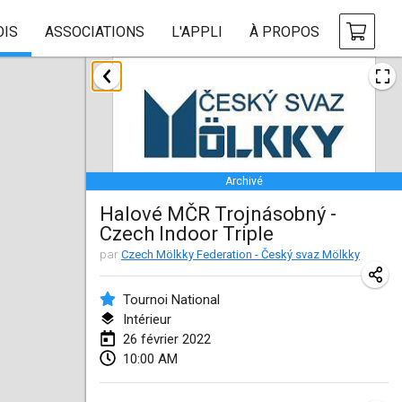
OIS
ASSOCIATIONS
L'APPLI
À PROPOS
janvier 2022
ANNULÉ
Tournoi Mixte ASPTTOM
22 janv. 2022
|
France
Archivé
KKS Halli Duppeli
Halové MČR Trojnásobný -
22 janv. 2022
|
Finlande
Czech Indoor Triple
Mölkky Tournament - Doubles
par
Czech Mölkky Federation - Český svaz Mölkky
22 janv. 2022
|
Japon
Tournoi National
Suomelan Mölkky-open
Intérieur
26 février 2022
22 janv. 2022
|
Espagne
10:00 AM
The Mölkky Tournament 2nd