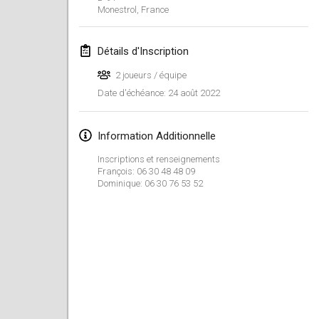
23 janv. 2022
|
Japon
Monestrol
,
France
février 2022
Détails d'Inscription
MS v MÖLKPARKURU
2 joueurs / équipe
4 févr. 2022
|
République tchèque
24 août 2022
Date d'échéance
:
ANNULÉ
TangoMölkky
Information Additionnelle
5 févr. 2022
|
Finlande
Inscriptions et renseignements
François: 06 30 48 48 09
Kohti Kisoja
Dominique: 06 30 76 53 52
12 févr. 2022
|
Finlande
Yamagata Tournament
13 févr. 2022
|
Japon
West Indiv Cup
19 févr. 2022
|
France