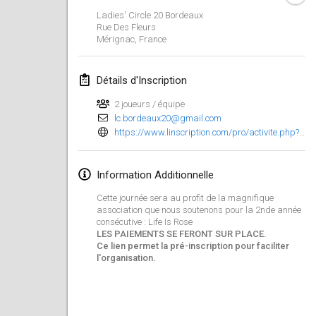
23 janv. 2022
|
Japon
Ladies' Circle 20 Bordeaux
Rue Des Fleurs
Mérignac
,
France
février 2022
MS v MÖLKPARKURU
Détails d'Inscription
4 févr. 2022
|
République tchèque
2 joueurs / équipe
ANNULÉ
lc.bordeaux20@gmail.com
TangoMölkky
https://www.linscription.com/pro/activite.php?P1=109243&fbclid=IwAR2GfEzRzzVx10Z_zRMTdeycCmhQNRWJKc2BLJgdmmpbBOb8dTnn8V8xwac
5 févr. 2022
|
Finlande
Kohti Kisoja
Information Additionnelle
12 févr. 2022
|
Finlande
Cette journée sera au profit de la magnifique
association que nous soutenons pour la 2nde année
consécutive : Life Is Rose
Yamagata Tournament
LES PAIEMENTS SE FERONT SUR PLACE.
13 févr. 2022
|
Japon
Ce lien permet la pré-inscription pour faciliter
l'organisation.
West Indiv Cup
19 févr. 2022
|
France