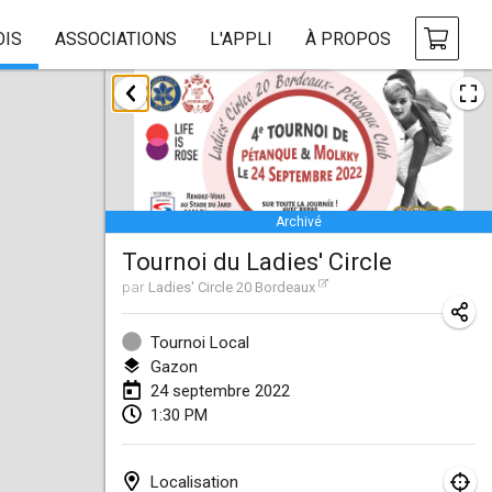
OIS
ASSOCIATIONS
L'APPLI
À PROPOS
janvier 2022
ANNULÉ
Tournoi Mixte ASPTTOM
22 janv. 2022
|
France
Archivé
KKS Halli Duppeli
Tournoi du Ladies' Circle
22 janv. 2022
|
Finlande
par
Ladies' Circle 20 Bordeaux
Mölkky Tournament - Doubles
22 janv. 2022
|
Japon
Tournoi Local
Gazon
Suomelan Mölkky-open
24 septembre 2022
1:30 PM
22 janv. 2022
|
Espagne
The Mölkky Tournament 2nd
Localisation