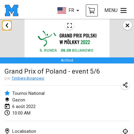
FR
MENU
janvier 2022
ANNULÉ
Tournoi Mixte ASPTTOM
22 janv. 2022
|
France
Archivé
KKS Halli Duppeli
Grand Prix of Poland - event 5/6
22 janv. 2022
|
Finlande
par
Timbers Bojanowo
Mölkky Tournament - Doubles
22 janv. 2022
|
Japon
Tournoi National
Gazon
Suomelan Mölkky-open
6 août 2022
10:00 AM
22 janv. 2022
|
Espagne
The Mölkky Tournament 2nd
Localisation