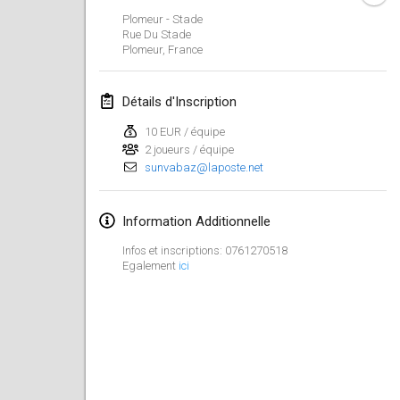
23 janv. 2022
|
Japon
Plomeur - Stade
Rue Du Stade
Plomeur
,
France
février 2022
MS v MÖLKPARKURU
Détails d'Inscription
4 févr. 2022
|
République tchèque
10 EUR / équipe
ANNULÉ
2 joueurs / équipe
TangoMölkky
sunvabaz@laposte.net
5 févr. 2022
|
Finlande
Kohti Kisoja
Information Additionnelle
12 févr. 2022
|
Finlande
Infos et inscriptions: 0761270518
Egalement
ici
Yamagata Tournament
13 févr. 2022
|
Japon
West Indiv Cup
19 févr. 2022
|
France