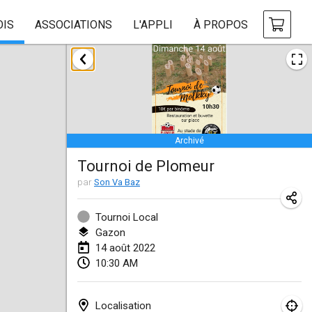
OIS
ASSOCIATIONS
L'APPLI
À PROPOS
janvier 2022
ANNULÉ
Tournoi Mixte ASPTTOM
22 janv. 2022
|
France
Archivé
KKS Halli Duppeli
Tournoi de Plomeur
22 janv. 2022
|
Finlande
par
Son Va Baz
Mölkky Tournament - Doubles
22 janv. 2022
|
Japon
Tournoi Local
Gazon
Suomelan Mölkky-open
14 août 2022
10:30 AM
22 janv. 2022
|
Espagne
The Mölkky Tournament 2nd
Localisation