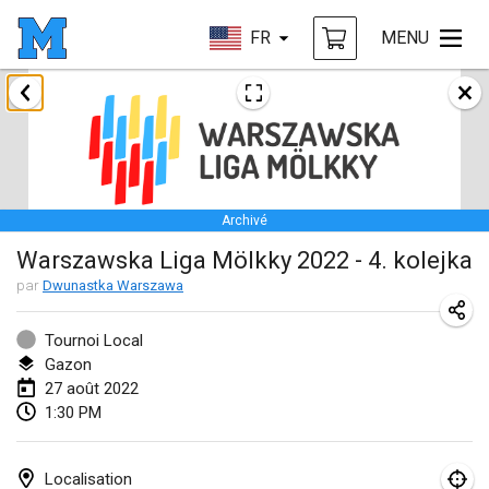
FR
MENU
janvier 2022
ANNULÉ
Tournoi Mixte ASPTTOM
22 janv. 2022
|
France
Archivé
KKS Halli Duppeli
Warszawska Liga Mölkky 2022 - 4. kolejka
22 janv. 2022
|
Finlande
par
Dwunastka Warszawa
Mölkky Tournament - Doubles
22 janv. 2022
|
Japon
Tournoi Local
Gazon
Suomelan Mölkky-open
27 août 2022
1:30 PM
22 janv. 2022
|
Espagne
The Mölkky Tournament 2nd
Localisation