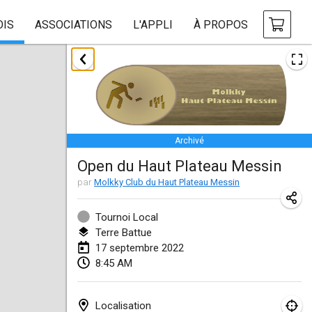
OIS
ASSOCIATIONS
L'APPLI
À PROPOS
janvier 2022
ANNULÉ
Tournoi Mixte ASPTTOM
22 janv. 2022
|
France
Archivé
KKS Halli Duppeli
Open du Haut Plateau Messin
22 janv. 2022
|
Finlande
par
Molkky Club du Haut Plateau Messin
Mölkky Tournament - Doubles
22 janv. 2022
|
Japon
Tournoi Local
Terre Battue
Suomelan Mölkky-open
17 septembre 2022
8:45 AM
22 janv. 2022
|
Espagne
The Mölkky Tournament 2nd
Localisation