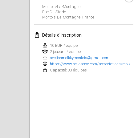
23 janv. 2022
|
Japon
Montois-La-Montagne
Rue Du Stade
Montois-La-Montagne
,
France
février 2022
MS v MÖLKPARKURU
Détails d'Inscription
4 févr. 2022
|
République tchèque
10 EUR / équipe
ANNULÉ
2 joueurs / équipe
TangoMölkky
sectionmolkkymontois@gmail.com
5 févr. 2022
|
Finlande
https://www.helloasso.com/associations/molkky-club-du-haut-plateau-messin/evenements/open-molkky-de-montois-doublette-17-09?fbclid=IwAR31V6PGYSak6B4lAkYMibQN7SXSE_2oe5QRFfpx90laICrQ-zF12l7GhtY
Capacité: 33 équipes
Kohti Kisoja
12 févr. 2022
|
Finlande
Yamagata Tournament
13 févr. 2022
|
Japon
West Indiv Cup
19 févr. 2022
|
France