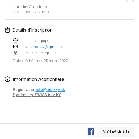
23 janv. 2022
|
Japon
Narodny Gul'odrom
Bratislava
,
Slovaquie
février 2022
Détails d'Inscription
MS v MÖLKPARKURU
4 févr. 2022
|
République tchèque
1 joueur / équipe
slovak.molkky@gmail.com
ANNULÉ
Capacité: 16 équipes
TangoMölkky
25 mars 2022
Date d'échéance
:
5 févr. 2022
|
Finlande
Kohti Kisoja
Information Additionnelle
12 févr. 2022
|
Finlande
Registrácia:
info@molkky.sk
Systém hry: SWISS bez KO
Yamagata Tournament
13 févr. 2022
|
Japon
West Indiv Cup
Afficher la liste
19 févr. 2022
|
France
VISITER LE SITE
Montrant
285
tournois
Maintenu par
Mölkk Your World