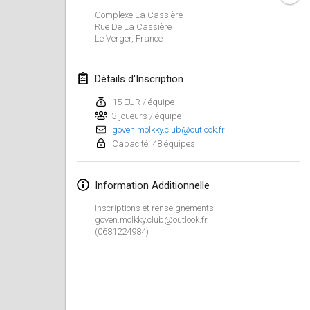
23 janv. 2022
|
Japon
Complexe La Cassière
Rue De La Cassière
Le Verger
,
France
février 2022
MS v MÖLKPARKURU
Détails d'Inscription
4 févr. 2022
|
République tchèque
15 EUR / équipe
ANNULÉ
3 joueurs / équipe
TangoMölkky
goven.molkky.club@outlook.fr
5 févr. 2022
|
Finlande
Capacité: 48 équipes
Kohti Kisoja
Information Additionnelle
12 févr. 2022
|
Finlande
Inscriptions et renseignements:
Yamagata Tournament
goven.molkky.club@outlook.fr
(0681224984)
13 févr. 2022
|
Japon
West Indiv Cup
19 févr. 2022
|
France