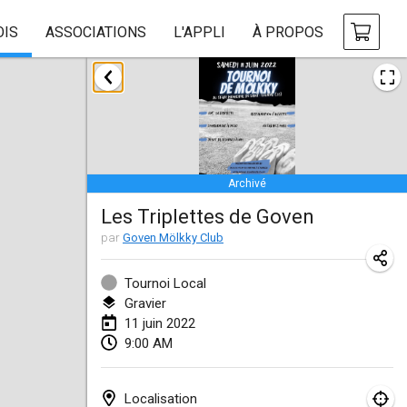
OIS
ASSOCIATIONS
L'APPLI
À PROPOS
janvier 2022
ANNULÉ
Tournoi Mixte ASPTTOM
22 janv. 2022
|
France
Archivé
KKS Halli Duppeli
Les Triplettes de Goven
22 janv. 2022
|
Finlande
par
Goven Mölkky Club
Mölkky Tournament - Doubles
22 janv. 2022
|
Japon
Tournoi Local
Gravier
Suomelan Mölkky-open
11 juin 2022
9:00 AM
22 janv. 2022
|
Espagne
The Mölkky Tournament 2nd
Localisation