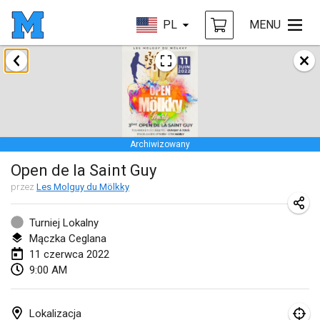
PL
MENU
styczeń 2022
ANULOWANY
Tournoi Mixte ASPTTOM
22 sty 2022
|
Francja
Archiwizowany
KKS Halli Duppeli
Open de la Saint Guy
22 sty 2022
|
Finlandia
przez
Les Molguy du Mölkky
Mölkky Tournament - Doubles
22 sty 2022
|
Japonia
Turniej Lokalny
Mączka Ceglana
Suomelan Mölkky-open
11 czerwca 2022
9:00 AM
22 sty 2022
|
Hiszpania
The Mölkky Tournament 2nd
Lokalizacja