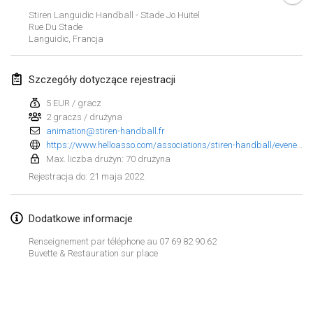
23 sty 2022
|
Japonia
Stiren Languidic Handball - Stade Jo Huitel
Rue Du Stade
Languidic
,
Francja
luty 2022
MS v MÖLKPARKURU
Szczegóły dotyczące rejestracji
4 lut 2022
|
Czechy
5 EUR / gracz
ANULOWANY
2 graczs / drużyna
TangoMölkky
animation@stiren-handball.fr
5 lut 2022
|
Finlandia
https://www.helloasso.com/associations/stiren-handball/evenements/1er-molkky-de-la-stiren-hb
Max. liczba drużyn: 70 drużyna
Kohti Kisoja
21 maja 2022
Rejestracja do
:
12 lut 2022
|
Finlandia
Dodatkowe informacje
Yamagata Tournament
13 lut 2022
|
Japonia
Renseignement par téléphone au 07 69 82 90 62
Buvette & Restauration sur place
West Indiv Cup
Lista widoku
19 lut 2022
|
Francja
Wyświetlanie
285
turniejów
Kuratorowany przez
Mölkk Your World