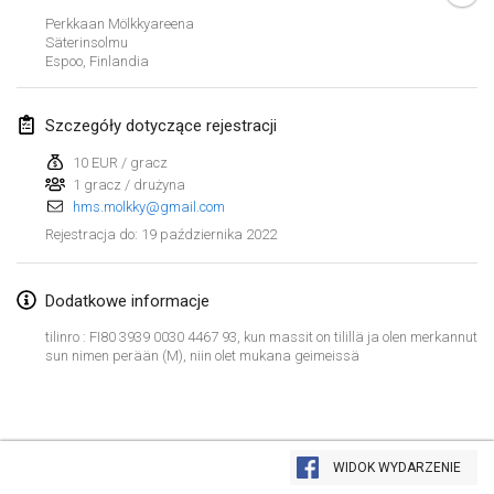
23 sty 2022
|
Japonia
Perkkaan Mölkkyareena
Säterinsolmu
Espoo
,
Finlandia
luty 2022
MS v MÖLKPARKURU
Szczegóły dotyczące rejestracji
4 lut 2022
|
Czechy
10 EUR / gracz
ANULOWANY
1 gracz / drużyna
TangoMölkky
hms.molkky@gmail.com
5 lut 2022
|
Finlandia
19 października 2022
Rejestracja do
:
Kohti Kisoja
12 lut 2022
|
Finlandia
Dodatkowe informacje
tilinro : FI80 3939 0030 4467 93, kun massit on tilillä ja olen merkannut
Yamagata Tournament
sun nimen perään (M), niin olet mukana geimeissä
13 lut 2022
|
Japonia
West Indiv Cup
Lista widoku
19 lut 2022
|
Francja
WIDOK WYDARZENIE
Wyświetlanie
285
turniejów
Kuratorowany przez
Mölkk Your World