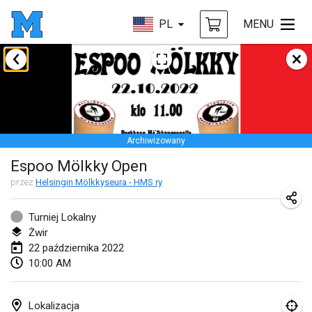
PL
MENU
styczeń 2022
ANULOWANY
Tournoi Mixte ASPTTOM
22 sty 2022
|
Francja
Archiwizowany
KKS Halli Duppeli
Espoo Mölkky Open
22 sty 2022
|
Finlandia
przez
Helsingin Mölkkyseura - HMS ry
Mölkky Tournament - Doubles
22 sty 2022
|
Japonia
Turniej Lokalny
Żwir
Suomelan Mölkky-open
22 października 2022
10:00 AM
22 sty 2022
|
Hiszpania
The Mölkky Tournament 2nd
Lokalizacja