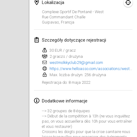
23 sty 2022
|
Japonia
Lokalizacja
Complexe Sportif De Pontané - West
Rue Commandant Challe
luty 2022
Guipavas
,
Francja
MS v MÖLKPARKURU
4 lut 2022
|
Czechy
Szczegóły dotyczące rejestracji
ANULOWANY
30 EUR / gracz
TangoMölkky
2 graczs / drużyna
5 lut 2022
|
Finlandia
westmolkkyclub29@gmail.com
https://www.helloasso.com/associations/west-molkky-club/evenements/open-de-france-de-molkky-2022
Kohti Kisoja
Max. liczba drużyn: 256 drużyna
12 lut 2022
|
Finlandia
8 maja 2022
Rejestracja do
:
Yamagata Tournament
Dodatkowe informacje
13 lut 2022
|
Japonia
--> 32 groupes de 8 équipes
--> Début de la compétition à 13h (ne vous inquiétez
West Indiv Cup
pas, on vous accueillera dès 10h pour vous entraîner
19 lut 2022
|
Francja
et vous restaurer)
Croisons les doigts pour que la crise sanitaire nous
laisse tranquilles pour organiser des événements