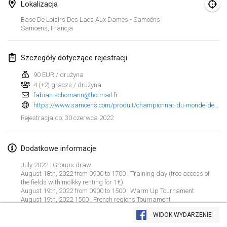
23 sty 2022
|
Japonia
Lokalizacja
Base De Loisirs Des Lacs Aux Dames - Samoëns
Samoëns
,
Francja
luty 2022
MS v MÖLKPARKURU
Szczegóły dotyczące rejestracji
4 lut 2022
|
Czechy
90 EUR / drużyna
ANULOWANY
4 (+2) graczs / drużyna
TangoMölkky
fabian.schomann@hotmail.fr
5 lut 2022
|
Finlandia
https://www.samoens.com/produit/championnat-du-monde-de-molkky-tournoi-principal-mm/
30 czerwca 2022
Rejestracja do
:
Kohti Kisoja
12 lut 2022
|
Finlandia
Dodatkowe informacje
Yamagata Tournament
July 2022 : Groups draw
13 lut 2022
|
Japonia
August 18th, 2022 from 0900 to 1700 : Training day (free access of
the fields with mölkky renting for 1€)
August 19th, 2022 from 0900 to 1500 : Warm Up Tournament
West Indiv Cup
August 19th, 2022 1500 : French regions Tournament
Lista widoku
August 19th, 2022 1600 : Nations Trophy
19 lut 2022
|
Francja
WIDOK WYDARZENIE
Wyświetlanie
285
turniejów
Kuratorowany przez
Mölkk Your World