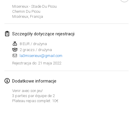
23 sty 2022
|
Japonia
Miserieux - Stade Du Picou
Chemin Du Picou
Misérieux
,
Francja
luty 2022
MS v MÖLKPARKURU
Szczegóły dotyczące rejestracji
4 lut 2022
|
Czechy
8 EUR / drużyna
ANULOWANY
2 graczs / drużyna
TangoMölkky
la3miserieux@gmail.com
5 lut 2022
|
Finlandia
21 maja 2022
Rejestracja do
:
Kohti Kisoja
12 lut 2022
|
Finlandia
Dodatkowe informacje
Venir avec son jeu!
Yamagata Tournament
3 parties par équipe de 2
Plateau repas complet: 10€
13 lut 2022
|
Japonia
West Indiv Cup
Lista widoku
19 lut 2022
|
Francja
Wyświetlanie
285
turniejów
Kuratorowany przez
Mölkk Your World