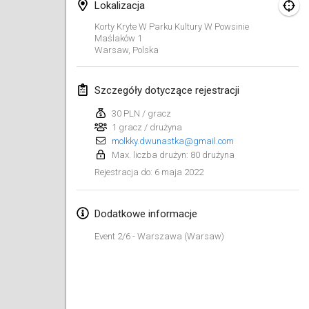
23 sty 2022
|
Japonia
Lokalizacja
Korty Kryte W Parku Kultury W Powsinie
Maślaków
1
luty 2022
Warsaw
,
Polska
MS v MÖLKPARKURU
4 lut 2022
|
Czechy
Szczegóły dotyczące rejestracji
ANULOWANY
30 PLN / gracz
TangoMölkky
1 gracz / drużyna
5 lut 2022
|
Finlandia
molkky.dwunastka@gmail.com
Max. liczba drużyn: 80 drużyna
Kohti Kisoja
6 maja 2022
Rejestracja do
:
12 lut 2022
|
Finlandia
Dodatkowe informacje
Yamagata Tournament
13 lut 2022
|
Japonia
Event 2/6 - Warszawa (Warsaw)
West Indiv Cup
19 lut 2022
|
Francja