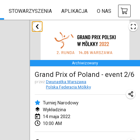
STOWARZYSZENIA
APLIKACJA
O NAS
styczeń 2022
ANULOWANY
Tournoi Mixte ASPTTOM
22 sty 2022
|
Francja
Archiwizowany
KKS Halli Duppeli
Grand Prix of Poland - event 2/6
22 sty 2022
|
Finlandia
przez
Dwunastka Warszawa
Polska Federacja Mölkky
Mölkky Tournament - Doubles
22 sty 2022
|
Japonia
Turniej Narodowy
Wykładzina
Suomelan Mölkky-open
14 maja 2022
22 sty 2022
|
Hiszpania
10:00 AM
The Mölkky Tournament 2nd