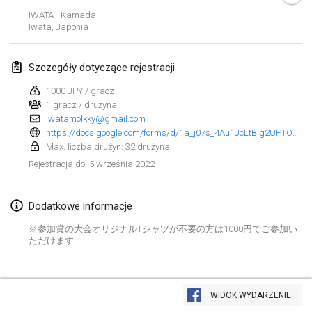
23 sty 2022
|
Japonia
IWATA - Kamada
Iwata
,
Japonia
luty 2022
Szczegóły dotyczące rejestracji
MS v MÖLKPARKURU
4 lut 2022
|
Czechy
1000 JPY / gracz
1 gracz / drużyna
ANULOWANY
iwatamolkky@gmail.com
TangoMölkky
https://docs.google.com/forms/d/1a_j07s_4Au1JcLtBIg2UPTOKAKk58zXe416Oslr6-Xw/closedform
5 lut 2022
|
Finlandia
Max. liczba drużyn: 32 drużyna
5 września 2022
Rejestracja do
:
Kohti Kisoja
12 lut 2022
|
Finlandia
Dodatkowe informacje
Yamagata Tournament
※参加賞の大会オリジナルTシャツが不要の方は1000円でご参加い
13 lut 2022
|
Japonia
ただけます
West Indiv Cup
Lista widoku
19 lut 2022
|
Francja
WIDOK WYDARZENIE
Wyświetlanie
285
turniejów
Kuratorowany przez
Mölkk Your World