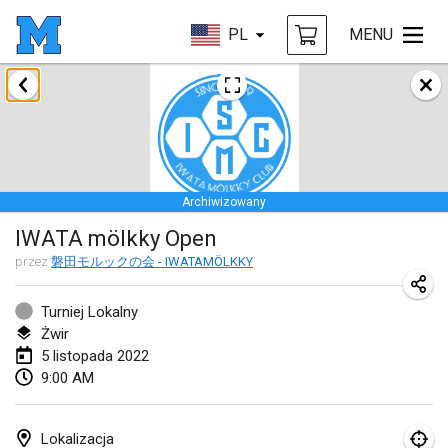
PL
MENU
styczeń 2022
ANULOWANY
Tournoi Mixte ASPTTOM
22 sty 2022
|
Francja
Archiwizowany
KKS Halli Duppeli
IWATA mölkky Open
22 sty 2022
|
Finlandia
przez
磐田モルックの会 - IWATAMÖLKKY
Mölkky Tournament - Doubles
22 sty 2022
|
Japonia
Turniej Lokalny
Żwir
Suomelan Mölkky-open
5 listopada 2022
9:00 AM
22 sty 2022
|
Hiszpania
The Mölkky Tournament 2nd
Lokalizacja