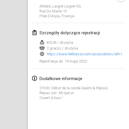
23 sty 2022
|
Japonia
Athletic Laigné Loigné HQ
Rue Du Maine
13
Prée-D'Anjou
,
Francja
luty 2022
MS v MÖLKPARKURU
Szczegóły dotyczące rejestracji
4 lut 2022
|
Czechy
8 EUR / drużyna
ANULOWANY
2 graczs / drużyna
TangoMölkky
https://www.helloasso.com/associations/ath-laigne-loigne/evenements/tournoi-mollky-ath-laigne-loigne-1?fbclid=IwAR1bWPif-7Ctp4o65dKDBXK-Sy6jPPuO21GukDlsQfM8ByW5X0cj9xKkCGk
5 lut 2022
|
Finlandia
19 maja 2022
Rejestracja do
:
Kohti Kisoja
12 lut 2022
|
Finlandia
Dodatkowe informacje
21h00: Début de la soirée (Apéro & Repas)
Yamagata Tournament
Repas soir: 6€/persn
Ouvert à tous !
13 lut 2022
|
Japonia
West Indiv Cup
19 lut 2022
|
Francja