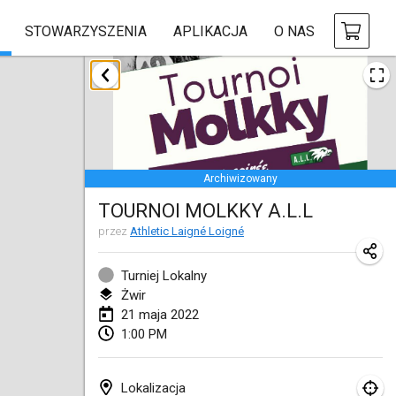
STOWARZYSZENIA
APLIKACJA
O NAS
styczeń 2022
ANULOWANY
Tournoi Mixte ASPTTOM
22 sty 2022
|
Francja
Archiwizowany
KKS Halli Duppeli
TOURNOI MOLKKY A.L.L
22 sty 2022
|
Finlandia
przez
Athletic Laigné Loigné
Mölkky Tournament - Doubles
22 sty 2022
|
Japonia
Turniej Lokalny
Żwir
Suomelan Mölkky-open
21 maja 2022
1:00 PM
22 sty 2022
|
Hiszpania
The Mölkky Tournament 2nd
Lokalizacja