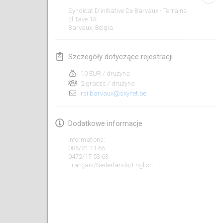
23 sty 2022
|
Japonia
Syndicat D'initiative De Barvaux - Terrains
El Tave
1A
Barvaux
,
Belgia
luty 2022
MS v MÖLKPARKURU
Szczegóły dotyczące rejestracji
4 lut 2022
|
Czechy
10 EUR / drużyna
ANULOWANY
2 graczs / drużyna
TangoMölkky
rsi.barvaux@skynet.be
5 lut 2022
|
Finlandia
Kohti Kisoja
Dodatkowe informacje
12 lut 2022
|
Finlandia
Informations:
086/21 11 65
0472/17 53 63
Yamagata Tournament
Français/Nederlands/English
13 lut 2022
|
Japonia
West Indiv Cup
19 lut 2022
|
Francja