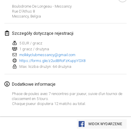
23 sty 2022
|
Japonia
Boulodrome De Longeau - Messancy
Rue D'Athus
8
Messancy
,
Belgia
luty 2022
MS v MÖLKPARKURU
Szczegóły dotyczące rejestracji
4 lut 2022
|
Czechy
5 EUR / gracz
ANULOWANY
1 gracz / drużyna
TangoMölkky
molkkyclubmessancy@gmail.com
5 lut 2022
|
Finlandia
https://forms.gle/z2udBRoFzKuppYSX8
Max. liczba drużyn: 64 drużyna
Kohti Kisoja
12 lut 2022
|
Finlandia
Dodatkowe informacje
Yamagata Tournament
Phase de poules avec 7 rencontres par joueur, suivie d’un tournoi de
classement en 5 tours.
13 lut 2022
|
Japonia
Chaque joueur disputera 12 matchs au total.
West Indiv Cup
Lista widoku
19 lut 2022
|
Francja
WIDOK WYDARZENIE
Wyświetlanie
285
turniejów
Kuratorowany przez
Mölkk Your World