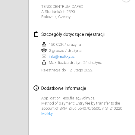
23 sty 2022
|
Japonia
TENIS CENTRUM CAFEX
A Studánkách 2590
Rakovnik
,
Czechy
luty 2022
MS v MÖLKPARKURU
Szczegóły dotyczące rejestracji
4 lut 2022
|
Czechy
150 CZK / drużyna
ANULOWANY
2 graczs / drużyna
TangoMölkky
info@molkky.cz
5 lut 2022
|
Finlandia
Max. liczba drużyn: 24 drużyna
12 lutego 2022
Rejestracja do
:
Kohti Kisoja
12 lut 2022
|
Finlandia
Dodatkowe informacje
Yamagata Tournament
Application: leos.fiala@volny.cz
13 lut 2022
|
Japonia
Method of payment: Entry fee by transfer to the
account of SKM Zruč 554070/5500, v. S. 210220
Mölkky
West Indiv Cup
19 lut 2022
|
Francja