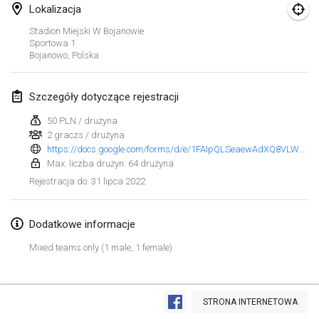
23 sty 2022
|
Japonia
Lokalizacja
Stadion Miejski W Bojanowie
luty 2022
Sportowa
1
Bojanowo
,
Polska
MS v MÖLKPARKURU
4 lut 2022
|
Czechy
Szczegóły dotyczące rejestracji
ANULOWANY
50 PLN / drużyna
TangoMölkky
2 graczs / drużyna
5 lut 2022
|
Finlandia
https://docs.google.com/forms/d/e/1FAIpQLSeaewAdXQ8VLW8XgR_3KcgeITYyhnB65CdeqU5LFXVJ4J1kEw/viewform
Max. liczba drużyn: 64 drużyna
Kohti Kisoja
31 lipca 2022
Rejestracja do
:
12 lut 2022
|
Finlandia
Dodatkowe informacje
Yamagata Tournament
13 lut 2022
|
Japonia
Mixed teams only (1 male, 1 female)
West Indiv Cup
Lista widoku
19 lut 2022
|
Francja
STRONA INTERNETOWA
Wyświetlanie
285
turniejów
Kuratorowany przez
Mölkk Your World